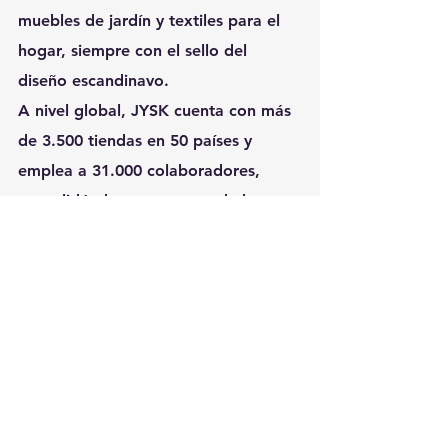
muebles de jardín y textiles para el 
hogar, siempre con el sello del 
diseño escandinavo.
A nivel global, JYSK cuenta con más 
de 3.500 tiendas en 50 países y 
emplea a 31.000 colaboradores, 
consolidándose como una de las 
cadenas más relevantes del sector 
hogar en Europa y el mundo.
Ver todo
Entradas recientes