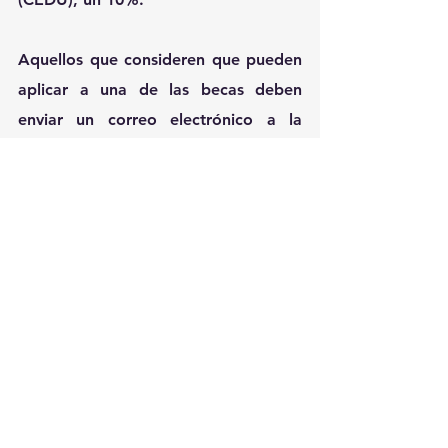
Aquellos que consideren que pueden 
aplicar a una de las becas deben 
enviar un correo electrónico a la 
dirección 
academia@fenicio.io
, 
indicando cuál es la opción solicitada.
Las inscripciones para la segunda 
entrega del curso de Operador 
Fenicio Certificado pueden realizarse 
a través del sitio web 
https://fenicio.academy/
.