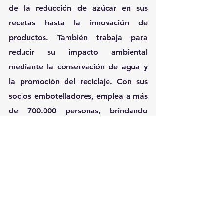
de la reducción de azúcar en sus 
recetas hasta la innovación de 
productos. También trabaja para 
reducir su impacto ambiental 
mediante la conservación de agua y 
la promoción del reciclaje. Con sus 
socios embotelladores, emplea a más 
de 700.000 personas, brindando 
oportunidades económicas a 
comunidades locales en todo el 
mundo.
En Uruguay la compañía está 
presente desde hace 77 años, 
aportando al crecimiento de la 
economía local a través de la 