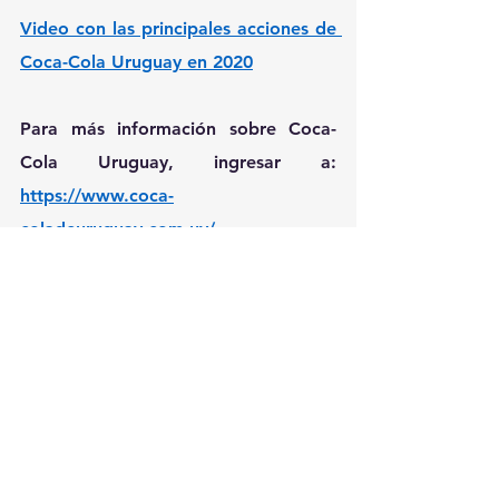
Video con las principales acciones de 
Coca-Cola Uruguay en 2020
Para más información sobre Coca-
Cola Uruguay, ingresar a: 
https://www.coca-
coladeuruguay.com.uy/
Acerca de la Compañía Coca-Cola
La Compañía Coca-Cola (NYSE: KO) 
es una empresa Integral de Bebidas, 
que ofrece más de 500 marcas en 
más de 200 países. Su portafolio 
incluye algunas de las marcas de 
bebidas más valiosas del mundo, 