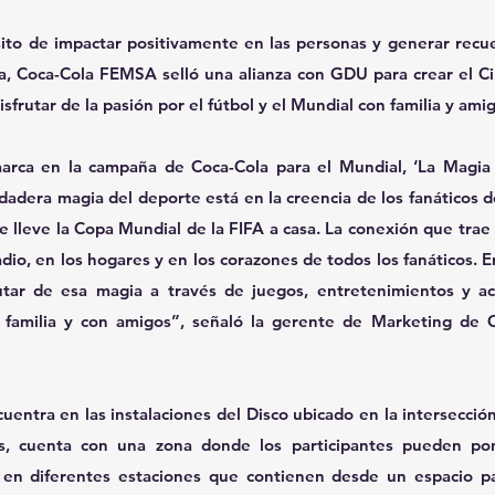
ito de impactar positivamente en las personas y generar recu
, Coca-Cola FEMSA selló una alianza con GDU para crear el Cir
sfrutar de la pasión por el fútbol y el Mundial con familia y ami
marca en la campaña de Coca-Cola para el Mundial, ‘La Magia 
dera magia del deporte está en la creencia de los fanáticos de
 lleve la Copa Mundial de la FIFA a casa. La conexión que trae e
io, en los hogares y en los corazones de todos los fanáticos. En
utar de esa magia a través de juegos, entretenimientos y act
en familia y con amigos”, señaló la gerente de Marketing de 
cuentra en las instalaciones del Disco ubicado en la intersección
s, cuenta con una zona donde los participantes pueden pon
 en diferentes estaciones que contienen desde un espacio par