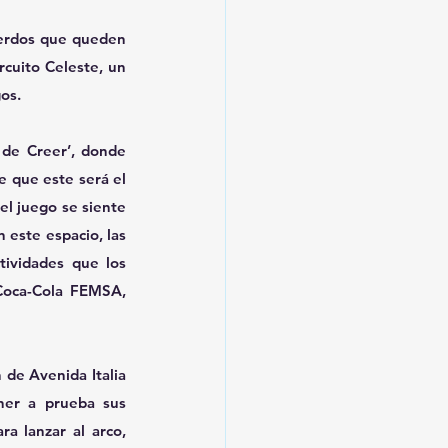
erdos que queden 
cuito Celeste, un 
gos.
de Creer’, donde 
 que este será el 
l juego se siente 
 este espacio, las 
ividades que los 
Coca-Cola FEMSA, 
 de Avenida Italia 
er a prueba sus 
a lanzar al arco, 