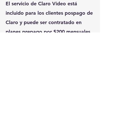
El servicio de Claro Video está 
incluido para los clientes pospago de 
Claro y puede ser contratado en 
planes prepago por $200 mensuales. 
Los suscriptores tienen además la 
posibilidad de alquilar estrenos y 
películas destacadas.
Por más información se puede 
ingresar a la página 
clarovideo.com.uy
 o seguir sus redes 
sociales, Facebook: 
facebook.com/Clarovideo
 y Twitter: 
@ClaroVideoUy. También se puede 
llamar sin costo al 0800-1-611 desde 