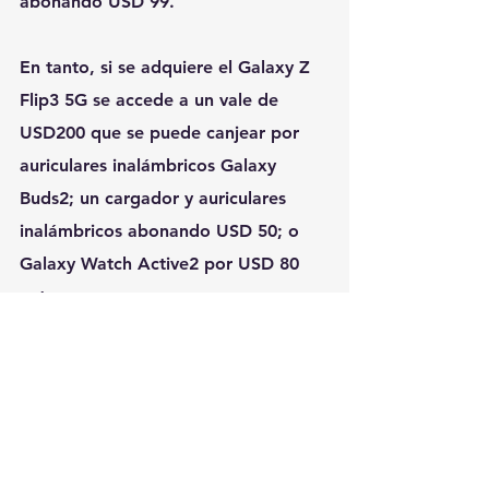
abonando USD 99.
En tanto, si se adquiere el Galaxy Z 
Flip3 5G se accede a un vale de 
USD200 que se puede canjear por 
auriculares inalámbricos Galaxy 
Buds2; un cargador y auriculares 
inalámbricos abonando USD 50; o 
Galaxy Watch Active2 por USD 80 
extra.
Además, la compañía ofrece para 
estos equipos un año de protección 
de 
Samsung Care+
 Este beneficio es 
válido por única vez en el plazo 