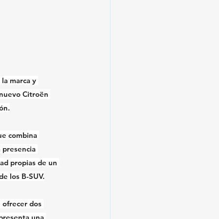
la marca y 
 nuevo Citroën 
ón.
ue combina 
a presencia 
dad propias de un 
de los B-SUV.
 ofrecer dos 
 presenta una 