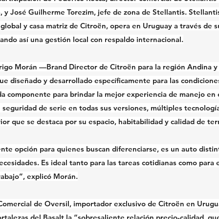
 y José Guilherme Torezim, jefe de zona de Stellantis. Stellanti
l global y casa matriz de Citroën, opera en Uruguay a través de 
idando así una gestión local con respaldo internacional.
rigo Morán —Brand Director de Citroën para la región Andina 
fue diseñado y desarrollado específicamente para las condicione
da componente para brindar la mejor experiencia de manejo en c
seguridad de serie en todas sus versiones, múltiples tecnología
rior que se destaca por su espacio, habitabilidad y calidad de te
nte opción para quienes buscan diferenciarse, es un auto distinto
cesidades. Es ideal tanto para las tareas cotidianas como para el
trabajo”, explicó Morán.
Comercial de Oversil, importador exclusivo de Citroën en Urug
ortalezas del Basalt la “sobresaliente relación precio-calidad, qu