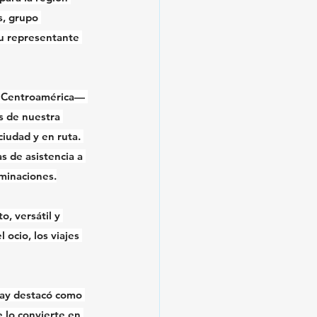
s, grupo 
su representante 
y Centroamérica— 
s de nuestra 
iudad y en ruta. 
s de asistencia a 
rminaciones.
, versátil y 
 ocio, los viajes 
uay destacó como 
e lo convierte en 