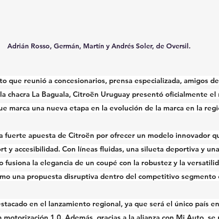
Adrián Rosso, Germán, Martín y Andrés Soler, de Oversil. 
o que reunió a concesionarios, prensa especializada, amigos de 
 la chacra La Baguala, Citroën Uruguay presentó oficialmente el
e marca una nueva etapa en la evolución de la marca en la regi
na fuerte apuesta de Citroën por ofrecer un modelo innovador q
ort y accesibilidad. Con líneas fluidas, una silueta deportiva y un
fusiona la elegancia de un coupé con la robustez y la versatili
mo una propuesta disruptiva dentro del competitivo segmento 
stacado en el lanzamiento regional, ya que será el único país en
n motorización 1.0. Además, gracias a la alianza con Mi Auto, se