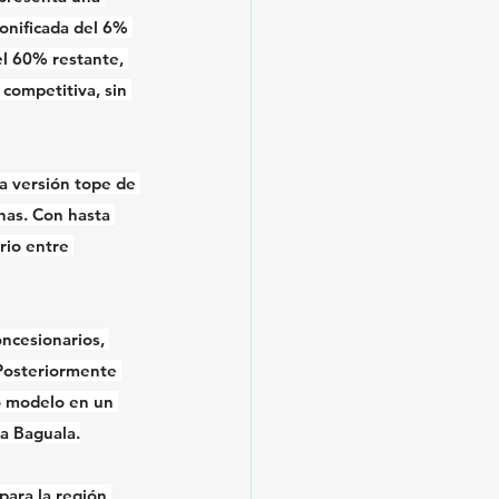
bonificada del 6% 
el 60% restante, 
competitiva, sin 
la versión tope de 
has. Con hasta 
rio entre 
ncesionarios, 
 Posteriormente 
vo modelo en un 
La Baguala.
para la región 