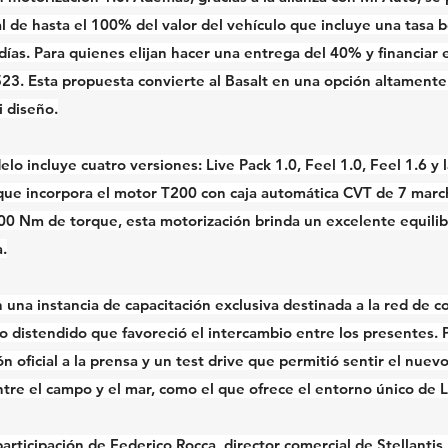
al de hasta el 100% del valor del vehículo que incluye una tasa 
 días. Para quienes elijan hacer una entrega del 40% y financiar 
523. Esta propuesta convierte al Basalt en una opción altamente 
i diseño.
o incluye cuatro versiones: Live Pack 1.0, Feel 1.0, Feel 1.6 y 
que incorpora el motor T200 con caja automática CVT de 7 marc
00 Nm de torque, esta motorización brinda un excelente equilib
a.
una instancia de capacitación exclusiva destinada a la red de co
o distendido que favoreció el intercambio entre los presentes.
ón oficial a la prensa y un test drive que permitió sentir el nue
ntre el campo y el mar, como el que ofrece el entorno único de 
articipación de Federico Rocca, director comercial de Stellantis 