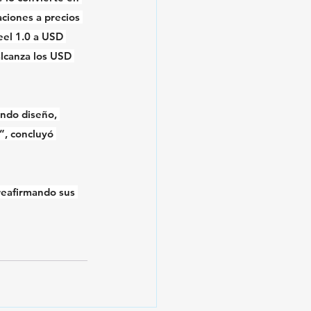
ciones a precios 
eel 1.0 a USD 
alcanza los USD 
ndo diseño, 
”, concluyó 
reafirmando sus 