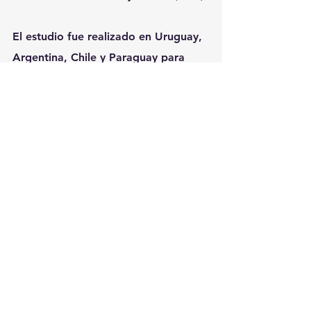
El estudio fue realizado en Uruguay, 
Argentina, Chile y Paraguay para 
entender la percepción de los 
comercios minoristas y pequeñas 
empresas sobre el rol de los distintos 
medios de pago para la gestión de 
su negocio.
Ver todo
Entradas recientes