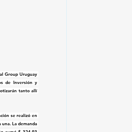
tal Group Uruguay 
s de Inversión y 
izarán tanto allí 
ción se realizó en 
a una. La demanda 
ión sumó $ 324,93 