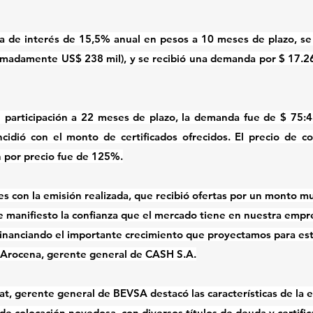
sa de interés de 15,5% anual en pesos a 10 meses de plazo, se o
imadamente US$ 238 mil), y se recibió una demanda por $ 17.2
de participación a 22 meses de plazo, la demanda fue de $ 75:
ncidió con el monto de certificados ofrecidos. El precio de co
n por precio fue de 125%.
 con la emisión realizada, que recibió ofertas por un monto mu
e manifiesto la confianza que el mercado tiene en nuestra empre
financiando el importante crecimiento que proyectamos para est
 Arocena, gerente general de CASH S.A.
at, gerente general de BEVSA destacó las características de la 
de colocación novedosa, con diversos títulos de deuda y certific