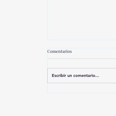
Comentarios
Escribir un comentario...
MONTEVIDEO SHOPPING
PRESENTA UNA NUEVA
EDICIÓN DE SHOPPING
SALE CICLOS