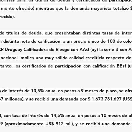
l monto ofrecido) mientras que la demanda mayorista totalizó $
recido).
de títulos de deuda, que presentaban distintas tasas de interé
 distinta nota de calificación, a un precio único de 100 de colo
CR Uruguay Calificadora de Riesgo con AAsf (uy) la serie B con Asf 
nacional implica una muy sólida calidad crediticia respecto de
anto, los certificados de participación con calificación BBsf (uy
a de interés de 13,5% anual en pesos a 9 meses de plazo, se ofre
7 millones), y se recibió una demanda por $ 1.673.781.697 (US$
 B, con tasa de interés de 14,5% anual en pesos a 10 meses de pl
199 (aproximadamente US$ 912 mil), y se recibió una demanda 