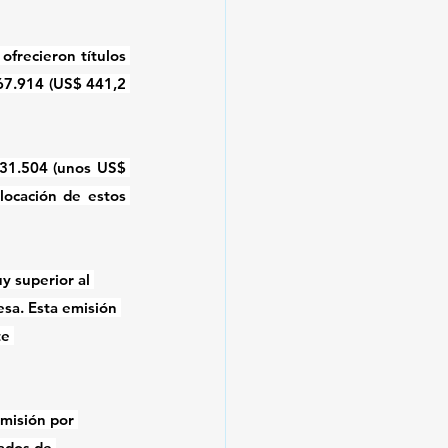
frecieron títulos 
67.914 (US$ 441,2 
431.504 (unos US$ 
locación de estos 
y superior al 
sa. Esta emisión 
e 
emisión por 
ados de 