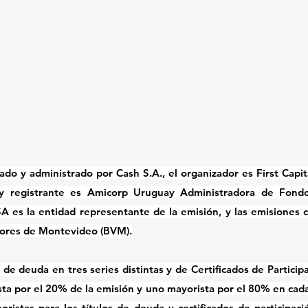
nado y administrado por Cash S.A., el organizador es First Capi
io y registrante es Amicorp Uruguay Administradora de Fondo
 es la entidad representante de la emisión, y las emisiones cot
lores de Montevideo (BVM).
 de deuda en tres series distintas y de Certificados de Participa
sta por el 20% de la emisión y uno mayorista por el 80% en cad
oristas para los títulos de deuda y certificados de participac