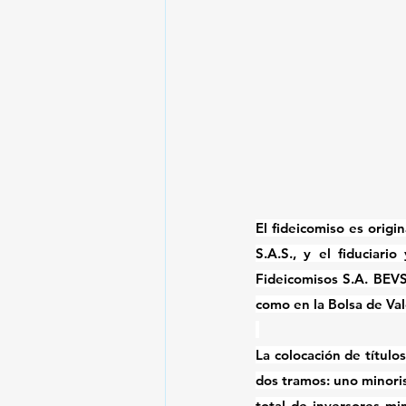
El fideicomiso es origi
S.A.S., y el fiduciar
Fideicomisos S.A. BEVSA
como en la Bolsa de Va
La colocación de títulos
dos tramos: uno minori
total de inversores min