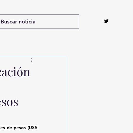
cación
esos
nes de pesos (US$ 