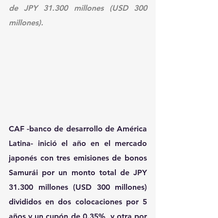
de JPY 31.300 millones (USD 300 
millones).
CAF -banco de desarrollo de América 
Latina-
 inició el año en el mercado 
japonés con 
tres emisiones de bonos 
Samurái
 por un monto total de 
JPY 
31.300 millones
 (
USD 300
 millones) 
divididos en dos colocaciones por 
5 
años y un cupón de 0.35
%, y otra por