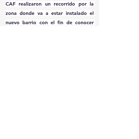
CAF realizaron un recorrido por la 
zona donde va a estar instalado el 
nuevo barrio con el fin de conocer 
sus avances, considerándolo un 
proyecto piloto para otros 
potenciales de este tipo a nivel 
nacional.
“Con este apoyo se lograría canalizar 
un mayor flujo de recursos, 
optimizando la calidad y el impacto 
de las inversiones en beneficio de la 
equidad social, impulsando 
simultáneamente la reactivación del 
sector de la construcción y la 