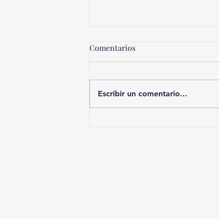
Comentarios
Escribir un comentario...
MONTEVIDEO SHOPPING
PRESENTA UNA NUEVA
EDICIÓN DE SHOPPING
SALE CICLOS