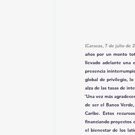
(Caracas, 7 de julio de 
años por un monto tot
llevado adelante una e
presencia ininterrumpid
global de privilegio, l
alza de las tasas de int
¨Una vez más agradecemo
de ser el Banco Verde, 
Caribe. Estos recurso
financiando proyectos e
el bienestar de los la