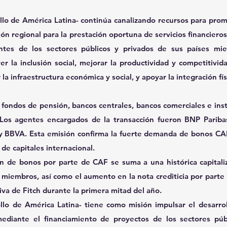
lo de América Latina- continúa canalizando recursos para promo
ión regional para la prestación oportuna de servicios financieros 
entes de los sectores públicos y privados de sus países mie
 la inclusión social, mejorar la productividad y competitivida
la infraestructura económica y social, y apoyar la integración físi
fondos de pensión, bancos centrales, bancos comerciales e insti
. Los agentes encargados de la transacción fueron BNP Pariba
s y BBVA. Esta emisión confirma la fuerte demanda de bonos CAF
de capitales internacional.
n de bonos por parte de CAF se suma a una histórica capitaliz
 miembros, así como el aumento en la nota crediticia por parte 
iva de Fitch durante la primera mitad del año.
lo de América Latina- tiene como misión impulsar el desarroll
mediante el financiamiento de proyectos de los sectores públ