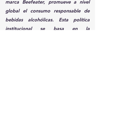
marca Beefeater, promueve a nivel 
global el consumo responsable de 
bebidas alcohólicas. Esta política 
institucional se basa en la 
implementación de acciones 
orientadas a combatir la ingesta de 
alcohol por parte de menores de 
edad, disuadir a las mujeres 
embarazadas de consumir alcohol y 
educar a los adultos para que 
aprendan a disfrutar de las bebidas 
alcohólicas consumiéndolas de forma 
moderada. Además, Pernod Ricard 
impulsa iniciativas que buscan 
prevenir la siniestralidad en el 