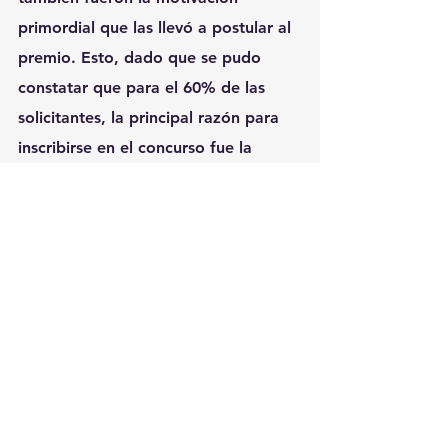
primordial que las llevó a postular al 
premio. Esto, dado que se pudo 
constatar que para el 60% de las 
solicitantes, la principal razón para 
inscribirse en el concurso fue la 
oportunidad para hacer crecer sus 
negocios mediante la red de apoyo y 
la formación para el desarrollo 
empresarial que este proporciona, 
siendo seguido por las 
oportunidades de creación de redes, 
el deseo de generar un impacto 
social significativo y contribuir a la 
comunidad, así como el compromiso 
con el empoderamiento de la mujer 