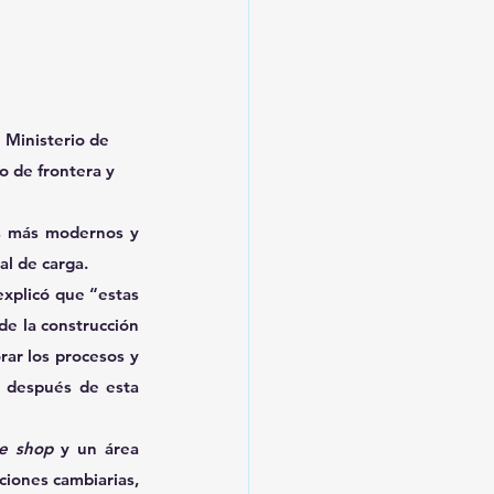
 Ministerio de 
o de frontera y 
os más modernos y 
al de carga.
xplicó que “estas 
de la construcción 
ar los procesos y 
 después de esta 
ee shop
 y un área 
ciones cambiarias, 