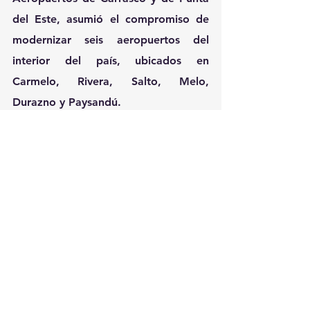
del Este, asumió el compromiso de 
modernizar seis aeropuertos del 
interior del país, ubicados en 
Carmelo, Rivera, Salto, Melo, 
Durazno y Paysandú.
En diciembre de 2022 la compañía 
inauguró junto al presidente de la 
República el nuevo Aeropuerto 
Internacional de Carmelo, el primero 
en ser modernizado y cuyo primer 
mes de funcionamiento en 
temporada reportó resultados 
históricos para la operativa del 
Aeropuerto. Posteriormente se llevó 