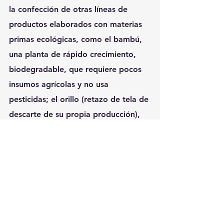
la confección de otras líneas de 
productos elaborados con materias 
primas ecológicas, como el bambú,
una planta de rápido crecimiento, 
biodegradable, que requiere pocos 
insumos agrícolas y no usa 
pesticidas; el orillo (retazo de tela de 
descarte de su propia producción), 
con el que se creó una línea de sillas, 
apoya pies, organizadores de 
ambientes y lámparas; y la línea 
biotextil, cuyo proceso de 
biodescrude permite ahorrar hasta 
un 50% de agua en la creación de la 
tela a través de una enzima natural y 