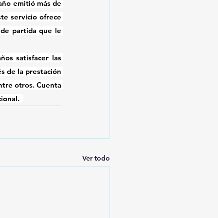
año emitió más de 
e servicio ofrece 
de partida que le 
s satisfacer las 
s de la prestación 
ntre otros. Cuenta 
onal.​ 
Ver todo