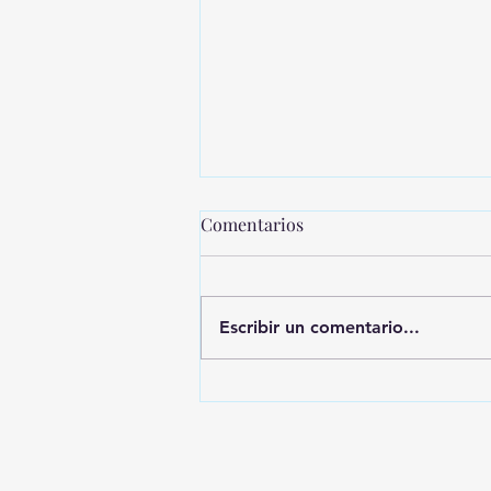
Comentarios
Escribir un comentario...
MONTEVIDEO SHOPPING
PRESENTA UNA NUEVA
EDICIÓN DE SHOPPING
SALE CICLOS