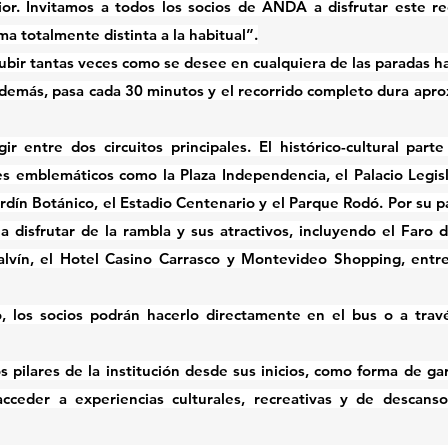
ior. Invitamos a todos los socios de ANDA a disfrutar este re
 totalmente distinta a la habitual”.
subir tantas veces como se desee en cualquiera de las paradas ha
 Además, pasa cada 30 minutos y el recorrido completo dura apr
ir entre dos circuitos principales. El histórico-cultural part
es emblemáticos como la Plaza Independencia, el Palacio Legisl
ardín Botánico, el Estadio Centenario y el Parque Rodó. Por su par
a disfrutar de la rambla y sus atractivos, incluyendo el Faro d
alvín, el Hotel Casino Carrasco y Montevideo Shopping, entre
, los socios podrán hacerlo directamente en el bus o a travé
s pilares de la institución desde sus inicios, como forma de gar
cceder a experiencias culturales, recreativas y de descanso,