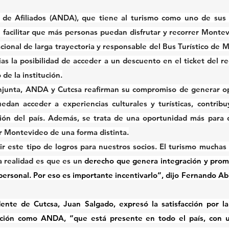
 de Afiliados (ANDA), que tiene al turismo como uno de sus p
facilitar que más personas puedan disfrutar y recorrer Montev
ional de larga trayectoria y responsable del Bus Turístico de M
ias la posibilidad de acceder a un descuento en el ticket del re
 de la institución.
njunta, ANDA y Cutcsa reafirman su compromiso de generar op
an acceder a experiencias culturales y turísticas, contribuy
ión del país. Además, se trata de una oportunidad más para q
r Montevideo de una forma distinta.
ir este tipo de logros para nuestros socios. El turismo muchas
a realidad es que es un
 derecho que genera integración y promue
 personal. Por eso es importante incentivarlo”, dijo Fernando Ab
dente de Cutcsa, Juan Salgado, expresó la satisfacción por la
tución como ANDA, “que está presente en todo el país, con u