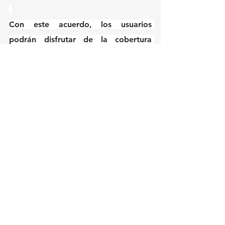
Con este acuerdo, los usuarios 
podrán disfrutar de la cobertura 
olímpica sin costo adicional, 
reafirmando la misión de América 
Móvil y Claro de ofrecer 
entretenimiento de calidad y 
accesible.
Claro Sports continuará poniendo al 
deporte y a la audiencia en el centro, 
impulsando la innovación y 
ampliando el alcance del movimiento 
olímpico en Latinoamérica, como lo 
ha hecho desde el inicio de su 