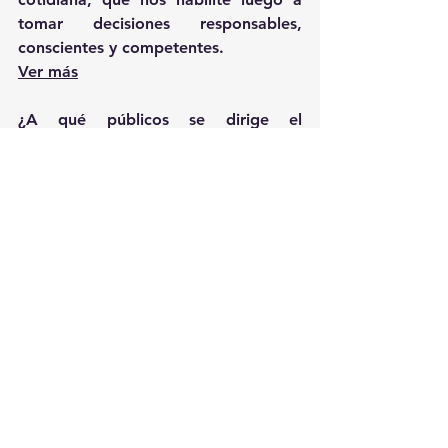
tomar decisiones responsables, 
conscientes y competentes.
Ver más
¿A qué públicos se dirige el 
BCUEduca? 
Principalmente a docentes y 
estudiantes, alcanzando una 
segmentación mayor entre escolares 
y liceales, maestros, profesores y 
estudiantes de profesorado. Pero, 
también, procurando hacer un aporte 
significativo a la sociedad uruguaya 
en su conjunto, el programa ha 
realizado talleres específicos para 
periodistas, familias y trabajadores 
de todo el país, dirigentes sindicales, 
jubilados y funcionarios de distintos 