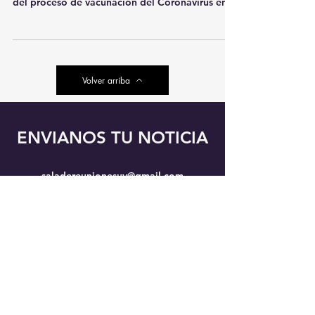
del proceso de vacunación del Coronavirus en...
Volver arriba
ENVIANOS TU NOTICIA
saladereunionesuy@gmail.com
Suscribite a nuestro boletín de
noticias
Enviar